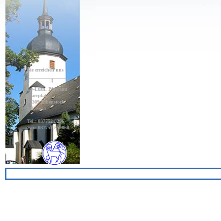
Sie erreichen uns :
_________________
Ev-Luth. Pfarramt
Pfarrplatz 7,
08309 Eibenstock
OT Sosa
Tel.: 037752 8296
Fax: 037752 559860