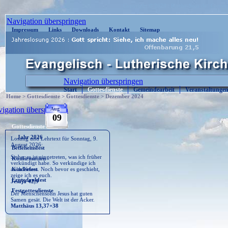
| Copyright © 2020 : Kirche-Sosa.de | Cont
Navigation überspringen
Impressum
Links
Downloads
Kontakt
Sitemap
Navigation überspringen
Start
Gottesdienste
Gemeindearbeit
Veranstaltunge
Home
>
Gottesdienste
>
Gottesdienste
>
Dezember 2024
igation überspringen
Aug
09
Gottesdienste
Jahr 2026
Losung und Lehrtext für Sonntag, 9.
August 2026:
Betlehemsfest
Siehe, es ist eingetreten, was ich früher
Konfirmation
verkündigt habe. So verkündige ich
auch Neues. Noch bevor es geschieht,
Kinderfest
zeige ich es euch.
Erntedankfest
Jesaja 42,9
Festgottesdienste
Der Menschensohn Jesus hat guten
Samen gesät. Die Welt ist der Acker.
Matthäus 13,37+38